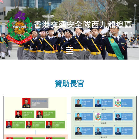
Skip
to
content
Main
Menu
贊助長官